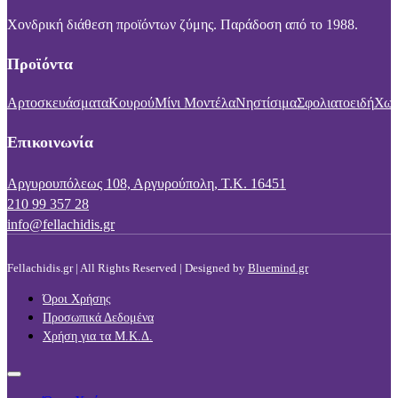
Χονδρική διάθεση προϊόντων ζύμης. Παράδοση από το 1988.
Προϊόντα
Αρτοσκευάσματα
Κουρού
Μίνι Μοντέλα
Νηστίσιμα
Σφολιατοειδή
Χωρ
Επικοινωνία
Αργυρουπόλεως 108, Αργυρούπολη, Τ.Κ. 16451
210 99 357 28
info@fellachidis.gr
Fellachidis.gr | All Rights Reserved | Designed by
Bluemind.gr
Όροι Χρήσης
Προσωπικά Δεδομένα
Χρήση για τα Μ.Κ.Δ.