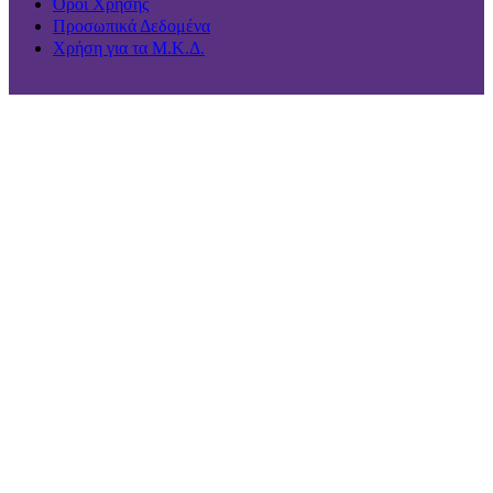
Όροι Χρήσης
Προσωπικά Δεδομένα
Χρήση για τα Μ.Κ.Δ.