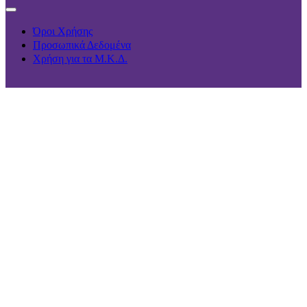
Όροι Χρήσης
Προσωπικά Δεδομένα
Χρήση για τα Μ.Κ.Δ.