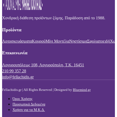
Χονδρική διάθεση προϊόντων ζύμης. Παράδοση από το 1988.
Προϊόντα
Αρτοσκευάσματα
Κουρού
Μίνι Μοντέλα
Νηστίσιμα
Σφολιατοειδή
Χωρ
Επικοινωνία
Αργυρουπόλεως 108, Αργυρούπολη, Τ.Κ. 16451
210 99 357 28
info@fellachidis.gr
Fellachidis.gr | All Rights Reserved | Designed by
Bluemind.gr
Όροι Χρήσης
Προσωπικά Δεδομένα
Χρήση για τα Μ.Κ.Δ.