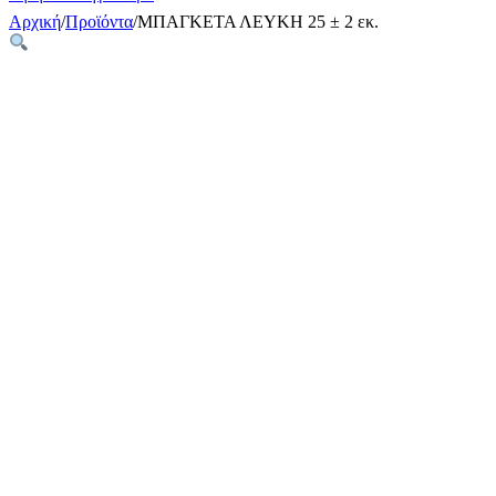
Αρχική
/
Προϊόντα
/
ΜΠΑΓΚΕΤΑ ΛΕΥΚΗ 25 ± 2 εκ.