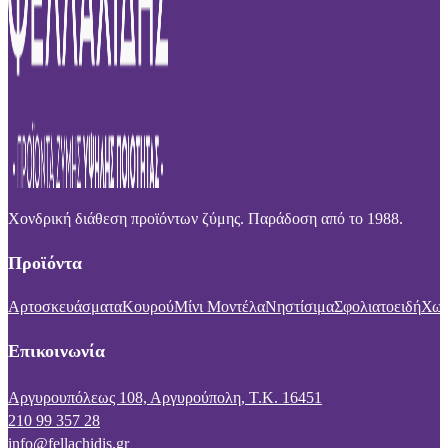
Χονδρική διάθεση προϊόντων ζύμης. Παράδοση από το 1988.
Προϊόντα
Αρτοσκευάσματα
Κουρού
Μίνι Μοντέλα
Νηστίσιμα
Σφολιατοειδή
Χωρ
Επικοινωνία
Αργυρουπόλεως 108, Αργυρούπολη, Τ.Κ. 16451
210 99 357 28
info@fellachidis.gr