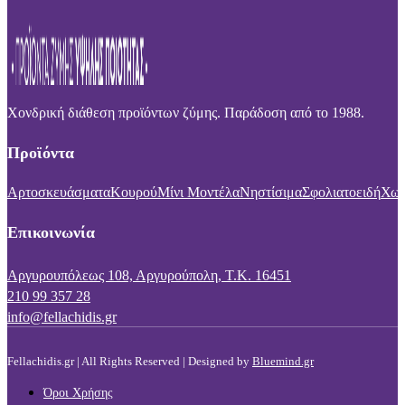
Χονδρική διάθεση προϊόντων ζύμης. Παράδοση από το 1988.
Προϊόντα
Αρτοσκευάσματα
Κουρού
Μίνι Μοντέλα
Νηστίσιμα
Σφολιατοειδή
Χωρ
Επικοινωνία
Αργυρουπόλεως 108, Αργυρούπολη, Τ.Κ. 16451
210 99 357 28
info@fellachidis.gr
Fellachidis.gr | All Rights Reserved | Designed by
Bluemind.gr
Όροι Χρήσης