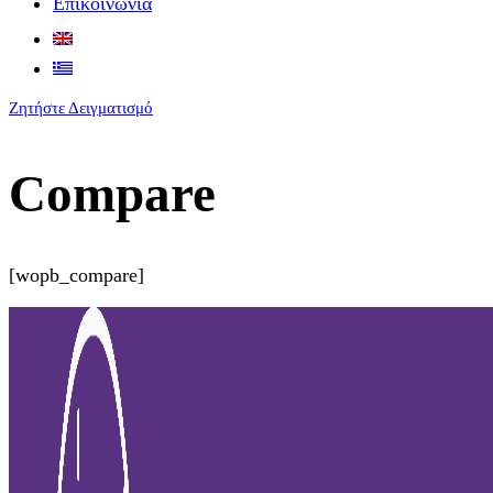
Επικοινωνία
Ζητήστε Δειγματισμό
Compare
[wopb_compare]