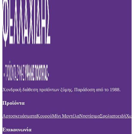
Χονδρική διάθεση προϊόντων ζύμης. Παράδοση από το 1988.
Προϊόντα
Αρτοσκευάσματα
Κουρού
Μίνι Μοντέλα
Νηστίσιμα
Σφολιατοειδή
Χωρ
Επικοινωνία