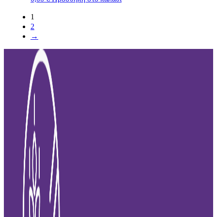
1
2
→