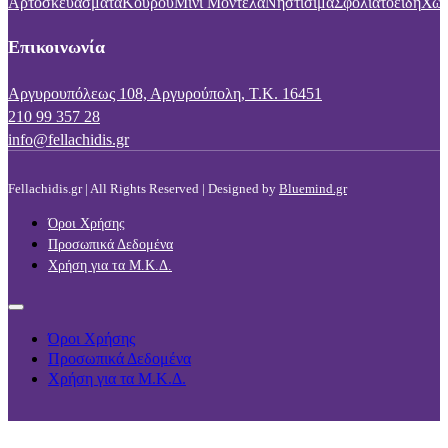
Αρτοσκευάσματα
Κουρού
Μίνι Μοντέλα
Νηστίσιμα
Σφολιατοειδή
Χωρ
Επικοινωνία
Αργυρουπόλεως 108, Αργυρούπολη, Τ.Κ. 16451
210 99 357 28
info@fellachidis.gr
Fellachidis.gr | All Rights Reserved | Designed by
Bluemind.gr
Όροι Χρήσης
Προσωπικά Δεδομένα
Χρήση για τα Μ.Κ.Δ.
Όροι Χρήσης
Προσωπικά Δεδομένα
Χρήση για τα Μ.Κ.Δ.