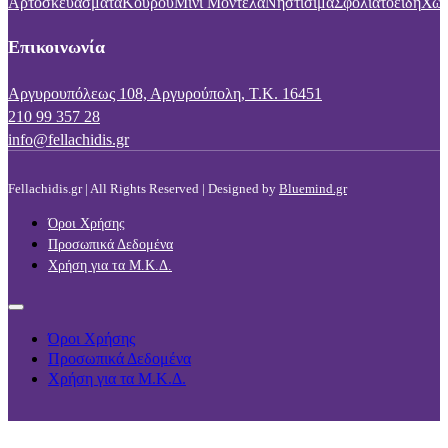
Αρτοσκευάσματα
Κουρού
Μίνι Μοντέλα
Νηστίσιμα
Σφολιατοειδή
Χωρ
Επικοινωνία
Αργυρουπόλεως 108, Αργυρούπολη, Τ.Κ. 16451
210 99 357 28
info@fellachidis.gr
Fellachidis.gr | All Rights Reserved | Designed by
Bluemind.gr
Όροι Χρήσης
Προσωπικά Δεδομένα
Χρήση για τα Μ.Κ.Δ.
Όροι Χρήσης
Προσωπικά Δεδομένα
Χρήση για τα Μ.Κ.Δ.