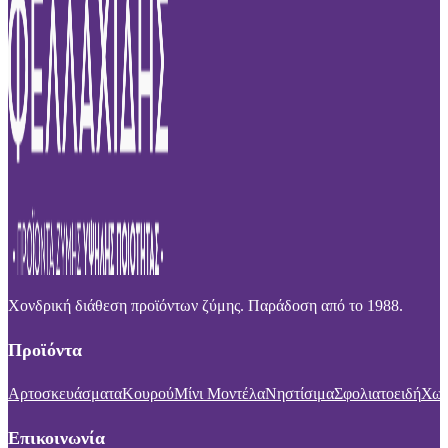
Χονδρική διάθεση προϊόντων ζύμης. Παράδοση από το 1988.
Προϊόντα
Αρτοσκευάσματα
Κουρού
Μίνι Μοντέλα
Νηστίσιμα
Σφολιατοειδή
Χωρ
Επικοινωνία