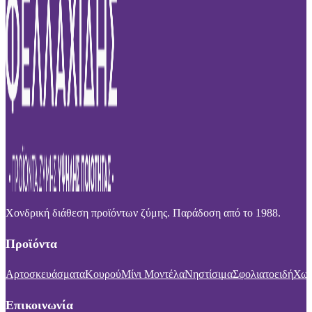
Χονδρική διάθεση προϊόντων ζύμης. Παράδοση από το 1988.
Προϊόντα
Αρτοσκευάσματα
Κουρού
Μίνι Μοντέλα
Νηστίσιμα
Σφολιατοειδή
Χωρ
Επικοινωνία