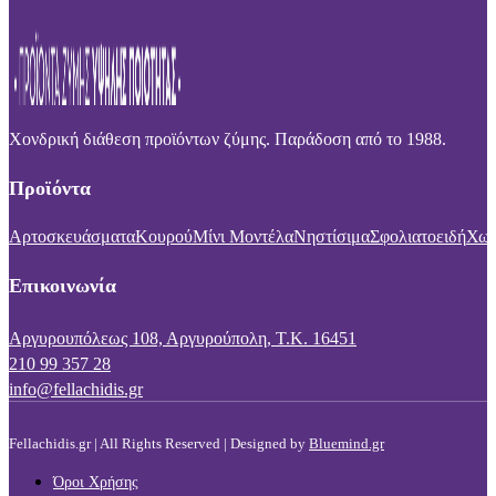
Χονδρική διάθεση προϊόντων ζύμης. Παράδοση από το 1988.
Προϊόντα
Αρτοσκευάσματα
Κουρού
Μίνι Μοντέλα
Νηστίσιμα
Σφολιατοειδή
Χωρ
Επικοινωνία
Αργυρουπόλεως 108, Αργυρούπολη, Τ.Κ. 16451
210 99 357 28
info@fellachidis.gr
Fellachidis.gr | All Rights Reserved | Designed by
Bluemind.gr
Όροι Χρήσης