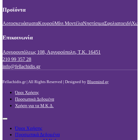
Προϊόντα
Αρτοσκευάσματα
Κουρού
Μίνι Μοντέλα
Νηστίσιμα
Σφολιατοειδή
Χωρ
Επικοινωνία
Αργυρουπόλεως 108, Αργυρούπολη, Τ.Κ. 16451
210 99 357 28
info@fellachidis.gr
Fellachidis.gr | All Rights Reserved | Designed by
Bluemind.gr
Όροι Χρήσης
Προσωπικά Δεδομένα
Χρήση για τα Μ.Κ.Δ.
Όροι Χρήσης
Προσωπικά Δεδομένα