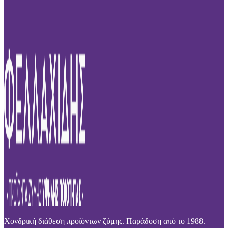
Χονδρική διάθεση προϊόντων ζύμης. Παράδοση από το 1988.