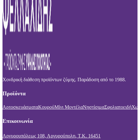
Χονδρική διάθεση προϊόντων ζύμης. Παράδοση από το 1988.
Προϊόντα
Αρτοσκευάσματα
Κουρού
Μίνι Μοντέλα
Νηστίσιμα
Σφολιατοειδή
Χωρ
Επικοινωνία
Αργυρουπόλεως 108, Αργυρούπολη, Τ.Κ. 16451