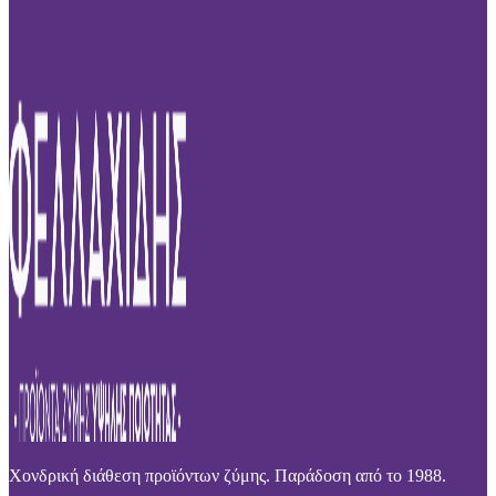
Χονδρική διάθεση προϊόντων ζύμης. Παράδοση από το 1988.