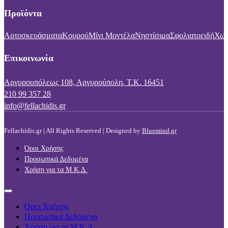
Προϊόντα
Αρτοσκευάσματα
Κουρού
Μίνι Μοντέλα
Νηστίσιμα
Σφολιατοειδή
Χωρ
Επικοινωνία
Αργυρουπόλεως 108, Αργυρούπολη, Τ.Κ. 16451
210 99 357 28
info@fellachidis.gr
Fellachidis.gr | All Rights Reserved | Designed by
Bluemind.gr
Όροι Χρήσης
Προσωπικά Δεδομένα
Χρήση για τα Μ.Κ.Δ.
Όροι Χρήσης
Προσωπικά Δεδομένα
Χρήση για τα Μ.Κ.Δ.