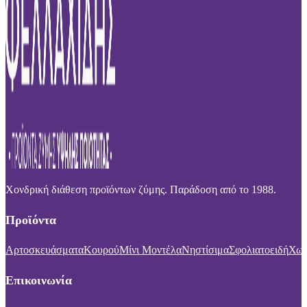
Χονδρική διάθεση προϊόντων ζύμης. Παράδοση από το 1988.
Προϊόντα
Αρτοσκευάσματα
Κουρού
Μίνι Μοντέλα
Νηστίσιμα
Σφολιατοειδή
Χωρ
Επικοινωνία