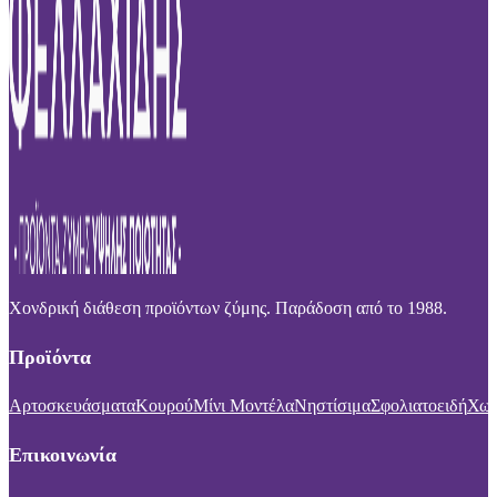
Χονδρική διάθεση προϊόντων ζύμης. Παράδοση από το 1988.
Προϊόντα
Αρτοσκευάσματα
Κουρού
Μίνι Μοντέλα
Νηστίσιμα
Σφολιατοειδή
Χωρ
Επικοινωνία